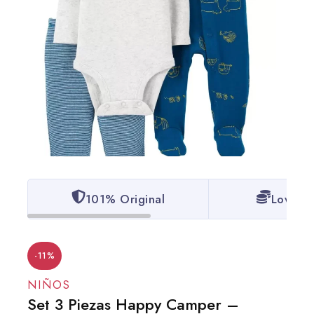
101% Original
Lowest 
-11%
NIÑOS
Set 3 Piezas Happy Camper –