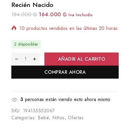
Recién Nacido
184.000
₲
164.000
₲
Iva Incluido
10 productos vendidos en las últimas 20 horas
¡Se vende rápido! Más de 17 personas tienen
en su carrito
2 disponibles
AÑADIR AL CARRITO
COMPRAR AHORA
3
personas están viendo esto ahora mismo
SKU:
194135552067
Categorías:
Bebé
,
Niños
,
Ofertas