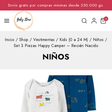
Envío gratis por compras minimas desde 250.000 gs.
0
Inicio
/
Shop
/
Vestimentas
/
Kids (0 a 24 M)
/
Niños
/
Set 3 Piezas Happy Camper – Recién Nacido
NIÑOS