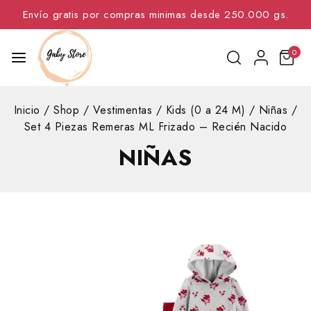
Envío gratis por compras minimas desde 250.000 gs.
0
Inicio
/
Shop
/
Vestimentas
/
Kids (0 a 24 M)
/
Niñas
/
Set 4 Piezas Remeras ML Frizado – Recién Nacido
NIÑAS