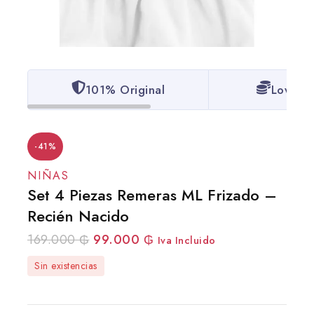
101% Original
Lowest 
-41%
NIÑAS
Set 4 Piezas Remeras ML Frizado –
Recién Nacido
169.000
₲
99.000
₲
Iva Incluido
Sin existencias