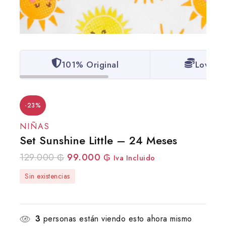
101% Original
Lowest 
-23%
NIÑAS
Set Sunshine Little – 24 Meses
129.000
₲
99.000
₲
Iva Incluido
Sin existencias
3
personas están viendo esto ahora mismo