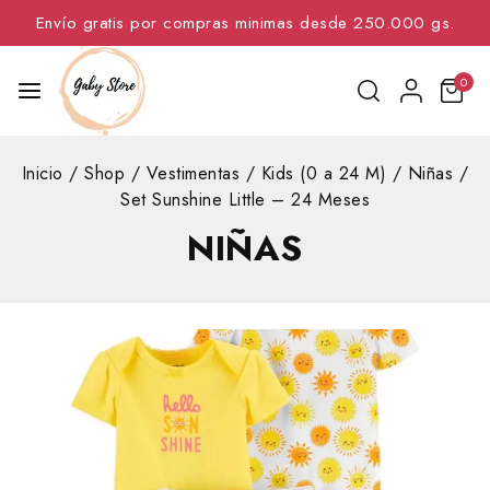
Envío gratis por compras minimas desde 250.000 gs.
0
Inicio
/
Shop
/
Vestimentas
/
Kids (0 a 24 M)
/
Niñas
/
Set Sunshine Little – 24 Meses
NIÑAS