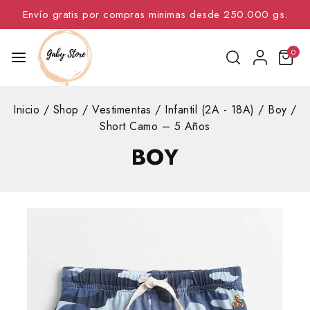
Envío gratis por compras minimas desde 250.000 gs.
0
Inicio
/
Shop
/
Vestimentas
/
Infantil (2A - 18A)
/
Boy
/
Short Camo – 5 Años
BOY