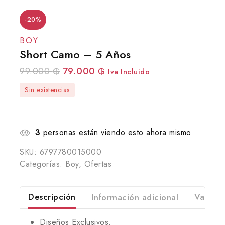
-20%
BOY
Short Camo – 5 Años
99.000
₲
79.000
₲
Iva Incluido
Sin existencias
3
personas están viendo esto ahora mismo
SKU:
6797780015000
Categorías:
Boy
,
Ofertas
Descripción
Información adicional
Valorac
Diseños Exclusivos.