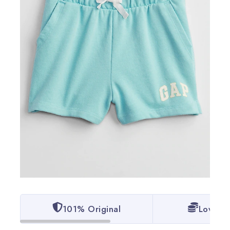
101% Original
Lowest 