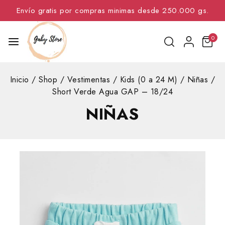
Envío gratis por compras minimas desde 250.000 gs.
0
Inicio
/
Shop
/
Vestimentas
/
Kids (0 a 24 M)
/
Niñas
/
Short Verde Agua GAP – 18/24
NIÑAS