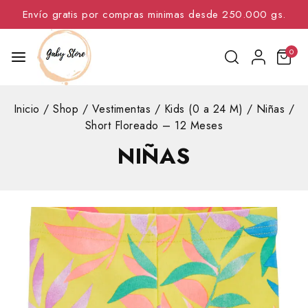
Envío gratis por compras minimas desde 250.000 gs.
0
Inicio
/
Shop
/
Vestimentas
/
Kids (0 a 24 M)
/
Niñas
/
Short Floreado – 12 Meses
NIÑAS