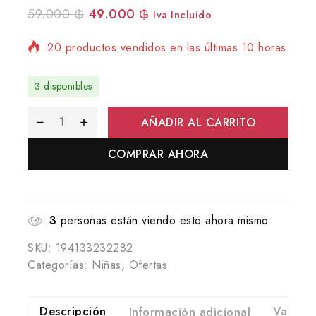
59.000
₲
49.000
₲
Iva Incluido
20 productos vendidos en las últimas 10 horas
¡Se vende rápido! Más de 5 personas tienen
3 disponibles
en su carrito
AÑADIR AL CARRITO
COMPRAR AHORA
3
personas están viendo esto ahora mismo
SKU:
194133232282
Categorías:
Niñas
,
Ofertas
Descripción
Información adicional
Valorac