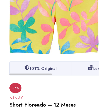
101% Original
Lowest 
-17%
NIÑAS
Short Floreado – 12 Meses