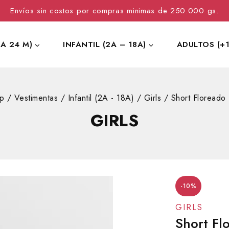
Envíos sin costos por compras minimas de 250.000 gs.
 A 24 M)
INFANTIL (2A – 18A)
ADULTOS (+1
p
/
Vestimentas
/
Infantil (2A - 18A)
/
Girls
/
Short Floreado
GIRLS
-10%
GIRLS
Short Fl