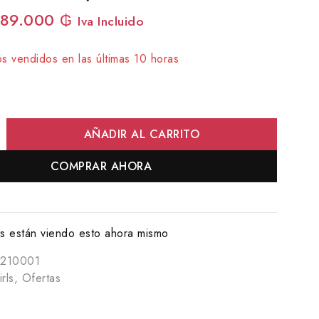
89.000
₲
Iva Incluido
s vendidos en las últimas 10 horas
rápido! Más de 8 personas tienen en su carrito
AÑADIR AL CARRITO
COMPRAR AHORA
 están viendo esto ahora mismo
210001
rls
,
Ofertas