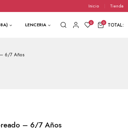
Inicio
Tienda
0
0
TOTAL:
8A)
LENCERIA
 – 6/7 Años
oreado – 6/7 Años