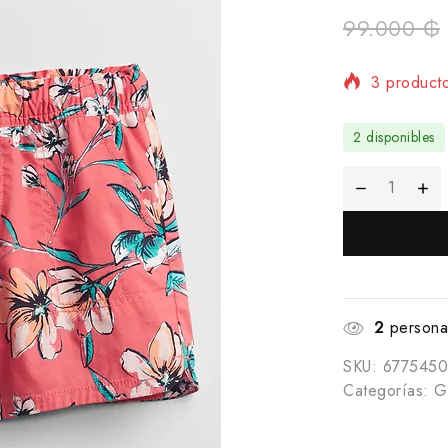
99.000
₲
3 producto
¡Se vende 
2 disponibles
2
personas
SKU:
6775450
Categorías:
Gi