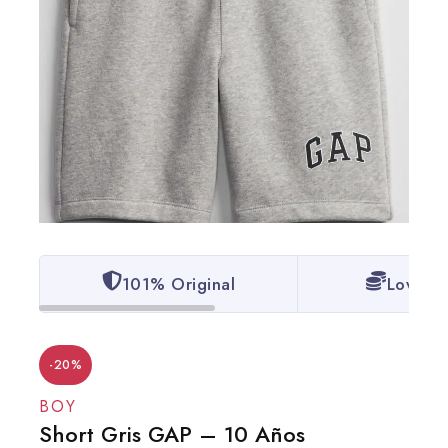
101% Original
Lowest 
-20%
BOY
Short Gris GAP – 10 Años