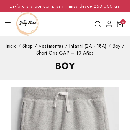
Envío gratis por compras minimas desde 250.000 gs.
0
Inicio
/
Shop
/
Vestimentas
/
Infantil (2A - 18A)
/
Boy
/
Short Gris GAP – 10 Años
BOY