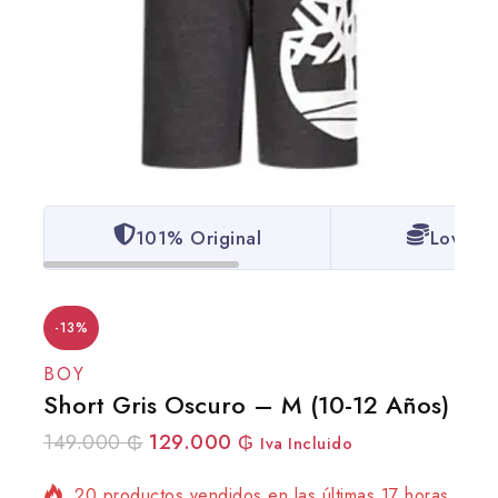
101% Original
Lowest 
-13%
BOY
Short Gris Oscuro – M (10-12 Años)
149.000
₲
129.000
₲
Iva Incluido
20 productos vendidos en las últimas 17 horas