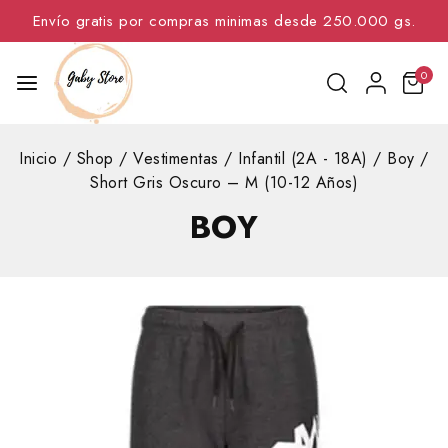
Envío gratis por compras minimas desde 250.000 gs.
0
Inicio
/
Shop
/
Vestimentas
/
Infantil (2A - 18A)
/
Boy
/
Short Gris Oscuro – M (10-12 Años)
BOY