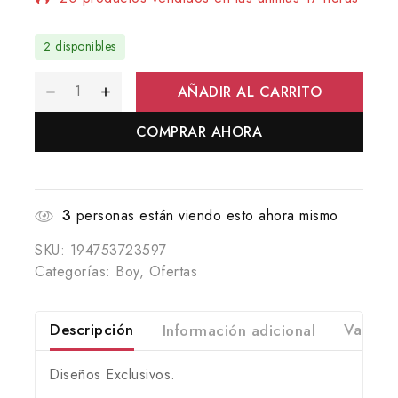
¡Se vende rápido! Más de 12 personas tienen
2 disponibles
en su carrito
AÑADIR AL CARRITO
COMPRAR AHORA
3
personas están viendo esto ahora mismo
SKU:
194753723597
Categorías:
Boy
,
Ofertas
Descripción
Información adicional
Valorac
Diseños Exclusivos.