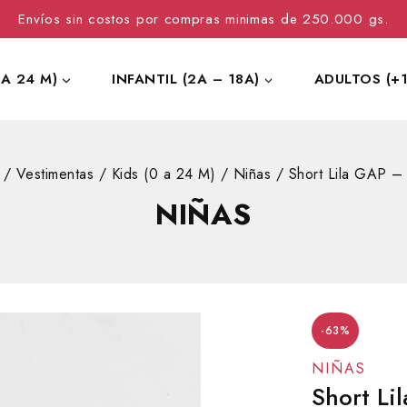
Envíos sin costos por compras minimas de 250.000 gs.
 A 24 M)
INFANTIL (2A – 18A)
ADULTOS (+1
/
Vestimentas
/
Kids (0 a 24 M)
/
Niñas
/
Short Lila GAP –
NIÑAS
-63%
NIÑAS
Short Li