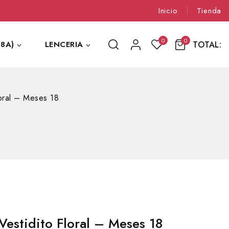
Inicio
Tienda
0
0
TOTAL:
8A)
LENCERIA
oral – Meses 18
estidito Floral – Meses 18