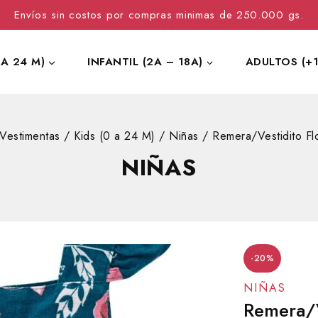
Envíos sin costos por compras minimas de 250.000 gs.
 A 24 M)
INFANTIL (2A – 18A)
ADULTOS (+1
Vestimentas
/
Kids (0 a 24 M)
/
Niñas
/
Remera/Vestidito Fl
NIÑAS
-20%
NIÑAS
Remera/V