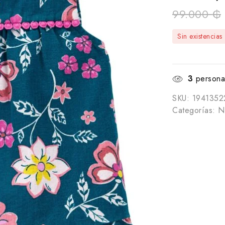
99.000
₲
Sin existencias
3
personas
SKU:
1941352
Categorías:
N