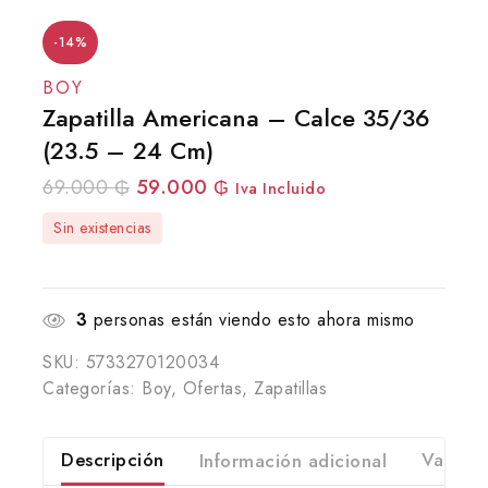
-14%
BOY
Zapatilla Americana – Calce 35/36
(23.5 – 24 Cm)
69.000
₲
59.000
₲
Iva Incluido
Sin existencias
3
personas están viendo esto ahora mismo
SKU:
5733270120034
Categorías:
Boy
,
Ofertas
,
Zapatillas
Descripción
Información adicional
Valorac