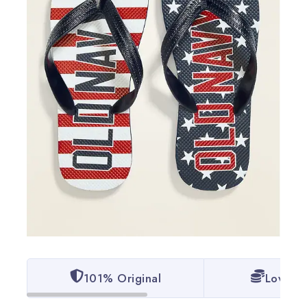
101% Original
Lowest 