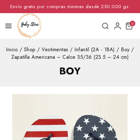
Envío gratis por compras minimas desde 250.000 gs.
0
Inicio
/
Shop
/
Vestimentas
/
Infantil (2A - 18A)
/
Boy
/
Zapatilla Americana – Calce 35/36 (23.5 – 24 cm)
BOY