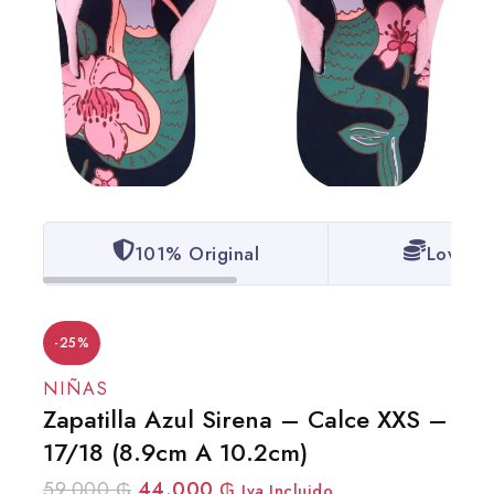
101% Original
Lowest 
-25%
NIÑAS
Zapatilla Azul Sirena – Calce XXS –
17/18 (8.9cm A 10.2cm)
59.000
₲
44.000
₲
Iva Incluido