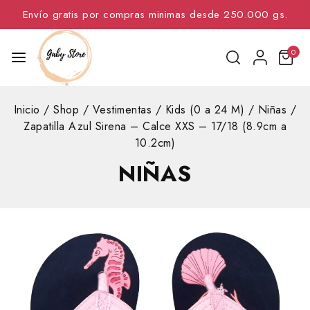
Envío gratis por compras minimas desde 250.000 gs.
0
Inicio
/
Shop
/
Vestimentas
/
Kids (0 a 24 M)
/
Niñas
/
Zapatilla Azul Sirena – Calce XXS – 17/18 (8.9cm a
10.2cm)
NIÑAS