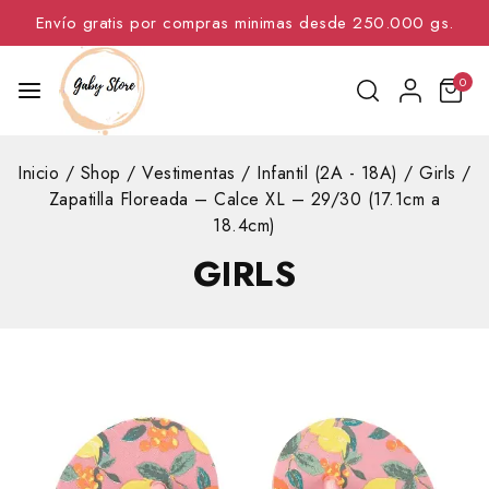
Envío gratis por compras minimas desde 250.000 gs.
0
Inicio
/
Shop
/
Vestimentas
/
Infantil (2A - 18A)
/
Girls
/
Zapatilla Floreada – Calce XL – 29/30 (17.1cm a
18.4cm)
GIRLS