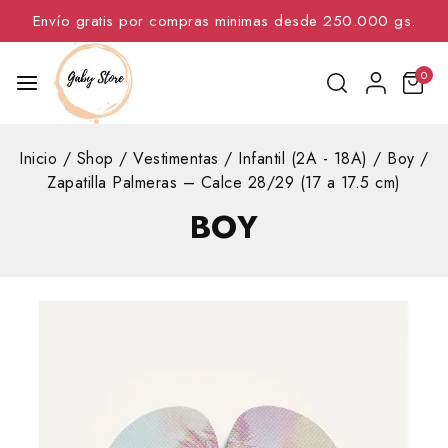
Envío gratis por compras minimas desde 250.000 gs.
0
Inicio
/
Shop
/
Vestimentas
/
Infantil (2A - 18A)
/
Boy
/
Zapatilla Palmeras – Calce 28/29 (17 a 17.5 cm)
BOY