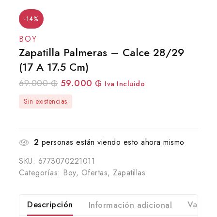
-14%
BOY
Zapatilla Palmeras – Calce 28/29
(17 A 17.5 Cm)
69.000
₲
59.000
₲
Iva Incluido
Sin existencias
2
personas están viendo esto ahora mismo
SKU:
6773070221011
Categorías:
Boy
,
Ofertas
,
Zapatillas
Descripción
Información adicional
Valorac