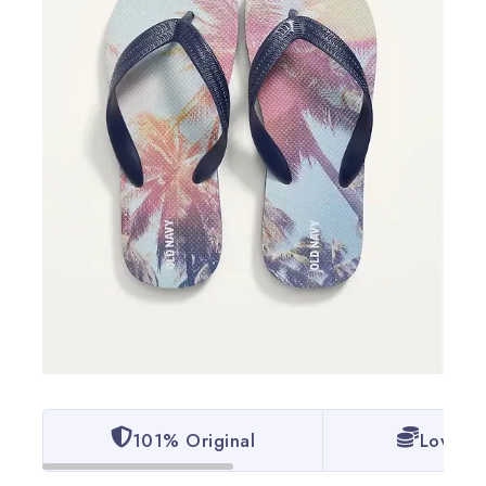
101% Original
Lowest 