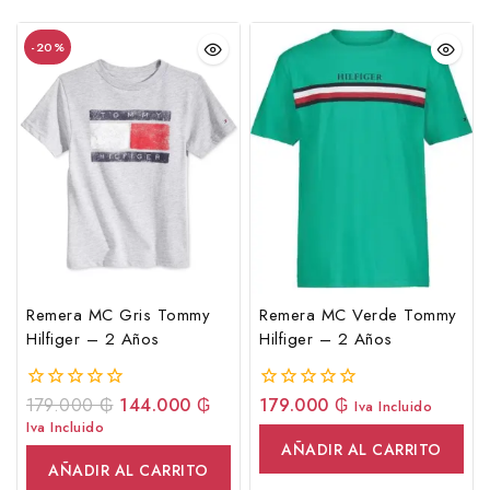
-20%
Remera MC Gris Tommy
Remera MC Verde Tommy
Hilfiger – 2 Años
Hilfiger – 2 Años
179.000
₲
144.000
₲
179.000
₲
0
0
Iva Incluido
fuera
fuera
Iva Incluido
de
de
AÑADIR AL CARRITO
5
5
AÑADIR AL CARRITO