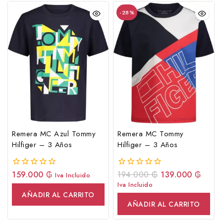
-28%
Remera MC Azul Tommy
Remera MC Tommy
Hilfiger – 3 Años
Hilfiger – 3 Años
159.000
₲
194.000
₲
139.000
₲
0
0
Iva Incluido
fuera
fuera
Iva Incluido
de
de
AÑADIR AL CARRITO
5
5
AÑADIR AL CARRITO