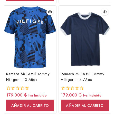
Remera MC Azul Tommy
Remera MC Azul Tommy
Hilfiger – 3 Años
Hilfiger – 4 Años
179.000
₲
179.000
₲
0
0
Iva Incluido
Iva Incluido
fuera
fuera
de
de
AÑADIR AL CARRITO
AÑADIR AL CARRITO
5
5